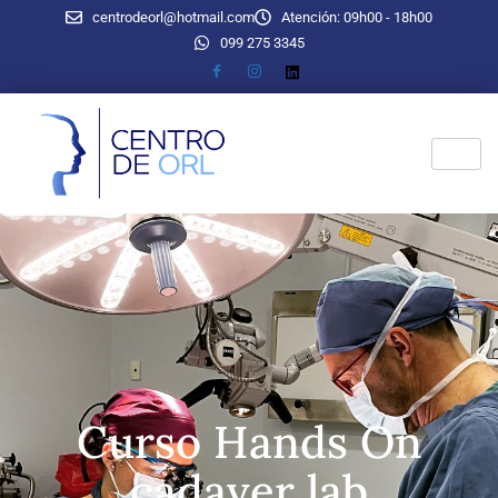
centrodeorl@hotmail.com
Atención: 09h00 - 18h00
099 275 3345
Curso Hands On
cadaver lab